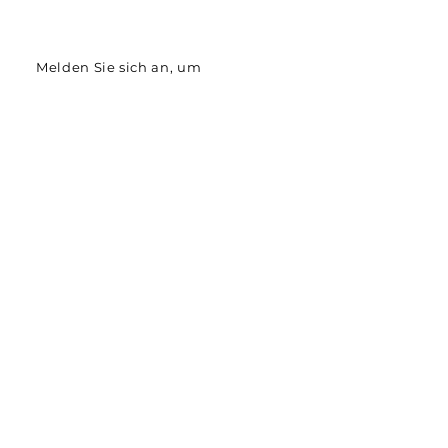
Melden Sie sich an, um
Neuigkeiten und Angebote
von Technodis zu erhalten.
Email
Subscribe